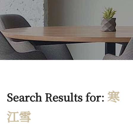
寒
Search Results for:
江雪