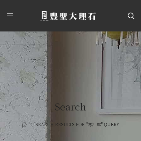
Search
SEARCH RESULTS FOR "寒江雪" QUERY