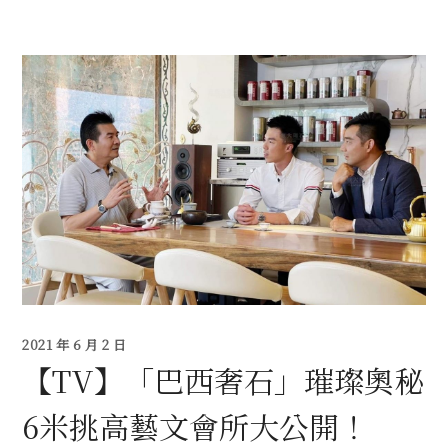
2021 年 6 月 2 日
【TV】「巴西奢石」璀璨奧秘
6米挑高藝文會所大公開！