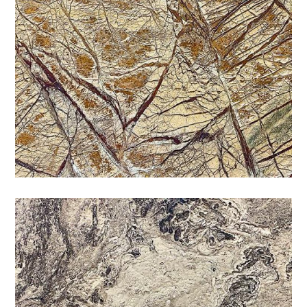
國畫石
咖啡
/
石材色系