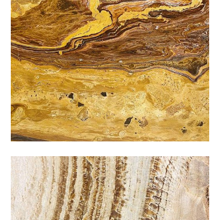
金玉滿堂
咖啡
/
石材色系