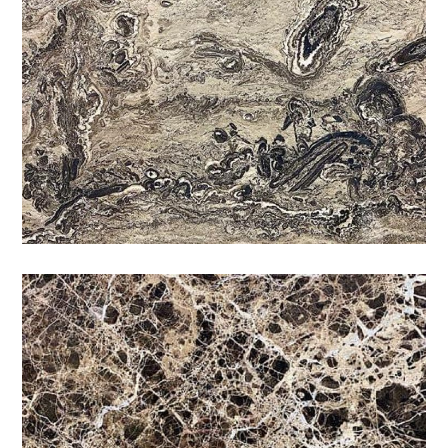
深金鋒
咖啡
/
石材色系