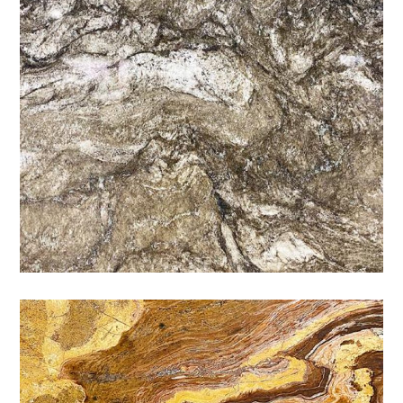
赤壁
咖啡
/
特殊
/
石材色系