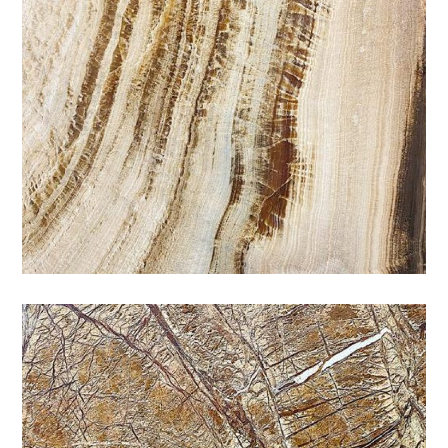
夏沐漱石 II
咖啡
/
石材色系