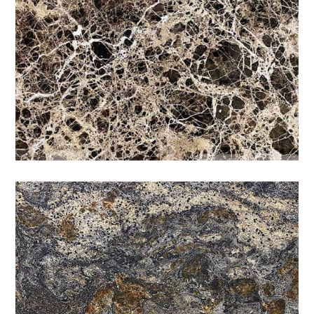
銀河金莎
咖啡
/
特殊
/
石材色系