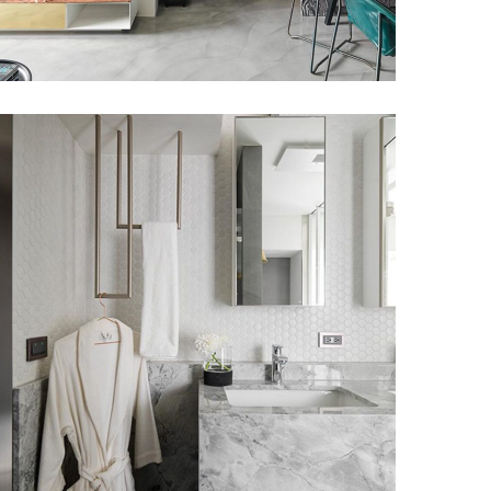
星空洗手檯面
甘納設計