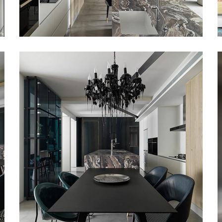
紀凡希中島檯面 V
甘納設計