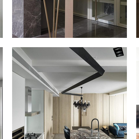
紀凡希中島檯面 II
甘納設計