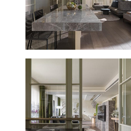
愛馬仕灰電視牆 III
甘納設計