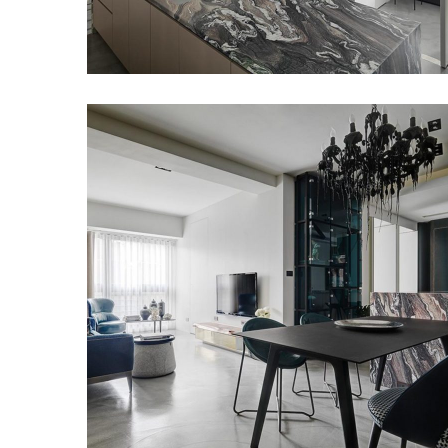
紀凡希中島檯面 IV
甘納設計