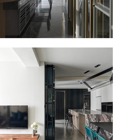
紀凡希中島檯面 III
甘納設計