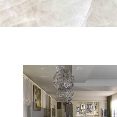
愛馬仕灰中島檯面
甘納設計