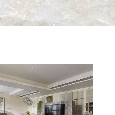
愛馬仕灰電視牆 II
甘納設計