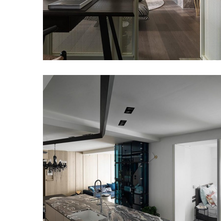
紀凡希中島檯面 I
甘納設計