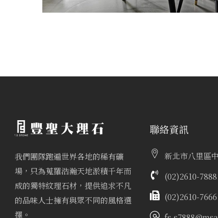
聯絡資訊
新北市八里區中
我們團隊跑遍世界各地的稀有礦
場，只為蒐羅浩瀚天地淤積千年而
(02)2610-7888
成的獨特紋理石材，提供追求不凡
(02)2610-7666
的品味人士擁有與眾不同的風格選
擇。
fs.s7888@msa.