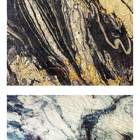
梵谷
特殊
/
石材色系
/
綠