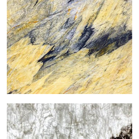
皇家翡翠
特殊
/
石材色系