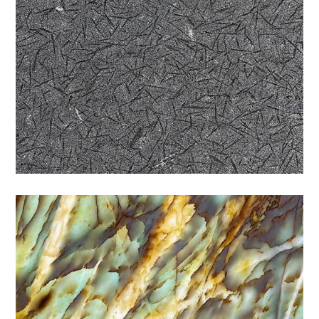
蒂芬妮透光
特殊
/
石材色系
/
綠