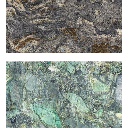
祖母綠
特殊
/
石材色系
/
綠