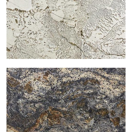
銀河金莎
咖啡
/
特殊
/
石材色系