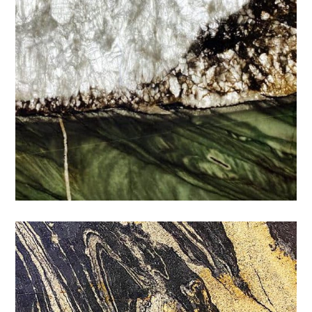
康士坦丁
特殊
/
石材色系
/
金黃
/
黑