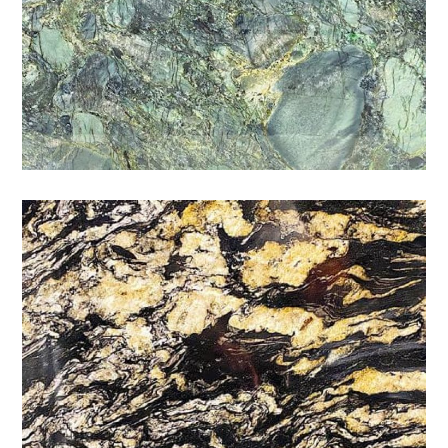
太陽神
特殊
/
石材色系
/
金黃
/
黑