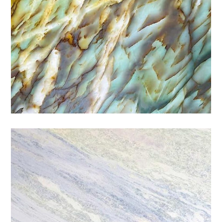
彩虹
特殊
/
石材色系
/
藍