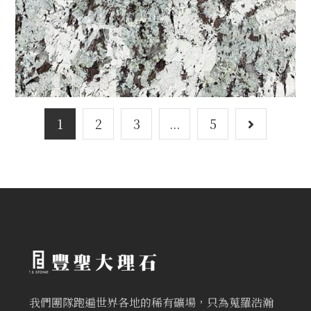
1
2
3
...
5
我們團隊跑遍世界各地的稀有礦場，只為蒐羅浩瀚