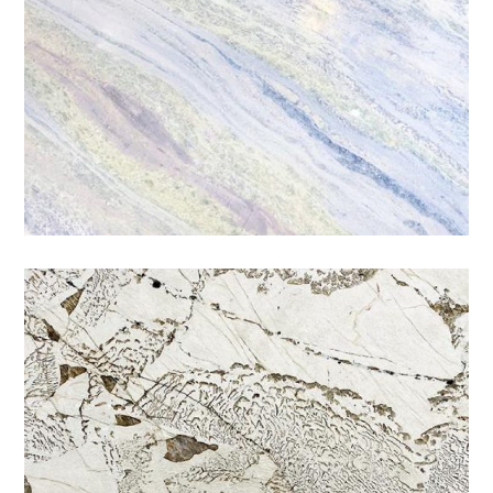
天使之星
特殊
/
石材色系
/
米黃