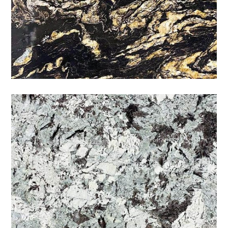
璧玉璽
特殊
/
石材色系
/
綠