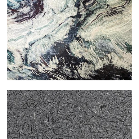
三宅一生
特殊
/
石材色系
/
黑