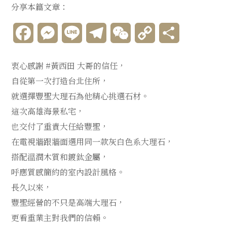
分享本篇文章：
Facebook
Messenger
Line
Telegram
WeChat
Copy
分
Link
享
衷心感謝 #黃西田 大哥的信任，
自從第一次打造台北住所，
就選擇豐聖大理石為他精心挑選石材。
這次高雄海景私宅，
也交付了重責大任給豐聖，
在電視牆跟牆面選用同一款灰白色系大理石，
搭配溫潤木質和鍍鈦金屬，
呼應質感簡約的室內設計風格。
長久以來，
豐聖經營的不只是高端大理石，
更看重業主對我們的信賴。