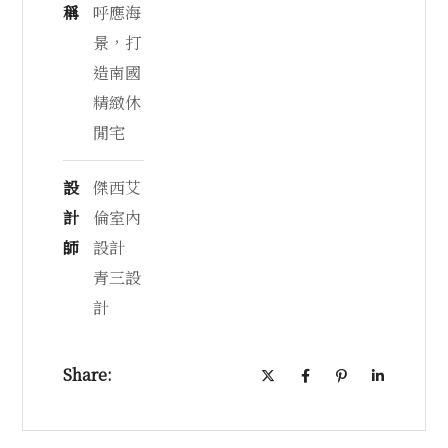
稱
呼應海
景，打
造南國
精緻休
閒宅
設
傑西艾
計
倫室內
師
設計
青三設
計
Share: