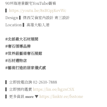
90坪海港景觀宅YouTube觀看
▍
https://youtu.be/8sBGpjKevWc
Design
▍傑西艾倫室內設計 青三設計
Location
▍高雄大船入港
#北部最大石材展間
#奢石領導品牌
#世界級藝術奢石展館
#石材選物店
#藝術打造的居家儀式感
▍立即致電洽詢 02-2610-7888
▍立即預約鑑賞
https://lin.ee/hgzsCSX
▍更多資訊 𝐦𝐨𝐫𝐞 ▼
https://linktr.ee/fsstone