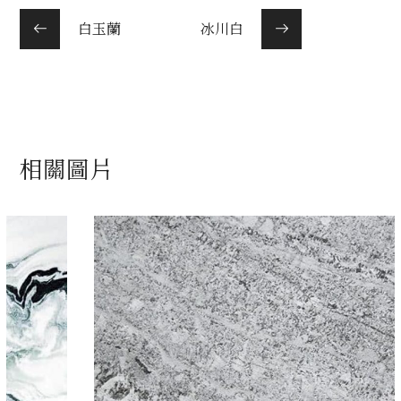
白玉蘭
冰川白
相關圖片
皇家銀鑽
灰
/
石材色系