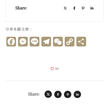
Share:
分享本篇文章：
Facebook
Messenger
Line
Telegram
WeChat
Copy
分
Link
享
89
Share: