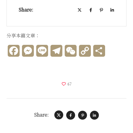
Share:
分享本篇文章：
Facebook
Messenger
Line
Telegram
WeChat
Copy
分
Link
享
67
Share: