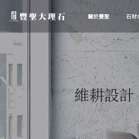
關於豐聖
石材
維耕設計