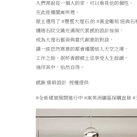
人們常說從一個人的家，可以看見他的個性，
在此座樓閣寓所裡，
屋主選用了 #豐聖大理石 的 #黃金雕刻 經典
繾綣石紋交織充滿現代質感的設計傢俱，
成為大理石藝術與當代創意的對談，
讓一座悠然寫意的都會樓閣如入天空之境，
工作之餘，抿杯香醇威士忌享受人生餘韻，
徜徉其中，怡然自得。
感謝 維耕設計 ·授權提供·
#全新樣貌展間進行中 #南美洲礦區採購直發 