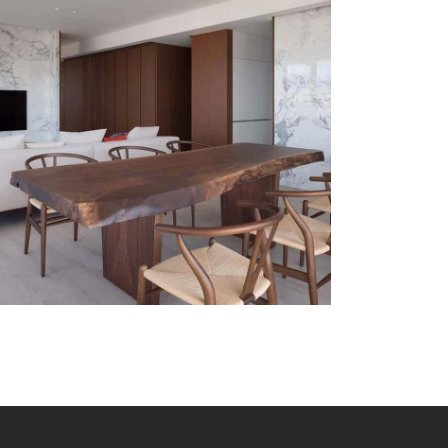
義大利雕刻白牆面 IV
周正峰設計