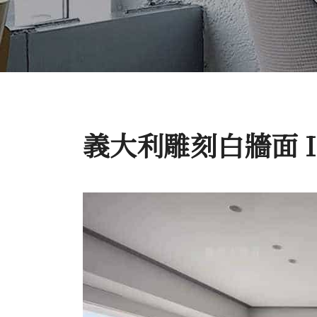
義大利雕刻白牆面 I