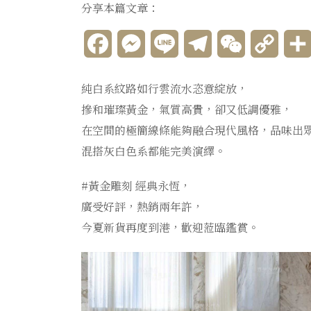
分享本篇文章：
Facebook
Messenger
Line
Telegram
WeChat
Copy
Link
純白系紋路如行雲流水恣意綻放，
摻和璀璨黃金，氣質高貴，卻又低調優雅，
在空間的極簡線條能夠融合現代風格，品味出眾
混搭灰白色系都能完美演繹。
#黃金雕刻 經典永恆，
廣受好評，熱銷兩年許，
今夏新貨再度到港，歡迎蒞臨鑑賞。