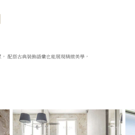
分
享
， 配搭古典裝飾語彙也能展現精緻美學，