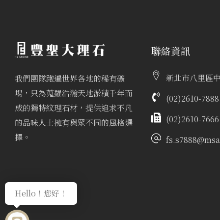
聯絡資訊
新北市八里區中
我們團隊跑遍世界各地的稀有礦
場，只為蒐羅浩瀚天地淤積千年而
(02)2610-7888
成的獨特紋理石材，提供追求不凡
(02)2610-7666
的品味人士擁有與眾不同的風格選
擇。
fs.s7888@msa.
Hello！您好！