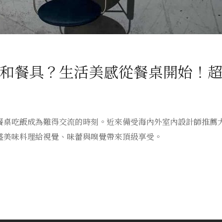
和餐具？生活美感從餐桌開始！
餐桌吃飯成為難得交流的時刻。近來備受海內外室內設計師推薦
盛美味料理給視覺、味蕾與嗅覺帶來頂級享受。