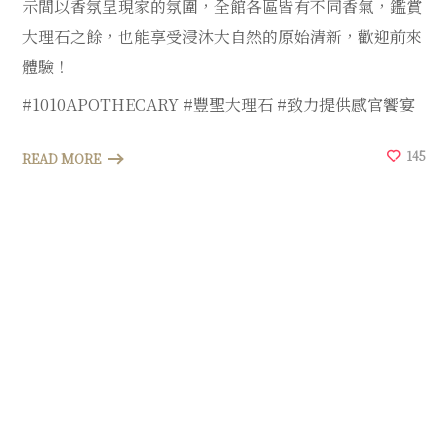
示間以香氛呈現家的氛圍，全館各區皆有不同香氣，鑑賞
大理石之餘，也能享受浸沐大自然的原始清新，歡迎前來
體驗！
#1010APOTHECARY #豐聖大理石 #致力提供感官饗宴
145
READ MORE