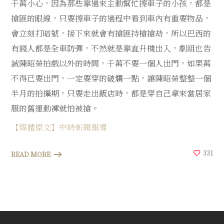
千萬小心，因為那些靠過來主動幫忙擦車子的小孩，都是
搶匪的眼線，只要擦車子的過程中看到車內有重要物品，
會立刻打暗號，接下來就會有搶匪持槍搶劫，所以巴西的
有錢人都是全車防彈，不然就是靠直升機出入，劇組也告
誡陳昭榮拍戲以外的時間，千萬不要一個人出門，如果萬
不得已要出門，一定要穿的破爛一點，讓陳昭榮整整一個
半月的拍攝期，只要走出飯店時，都是穿自己拿來當居家
服的舊運動褲就怕被搶。
【媒體原文】中時新聞報導
331
READ MORE