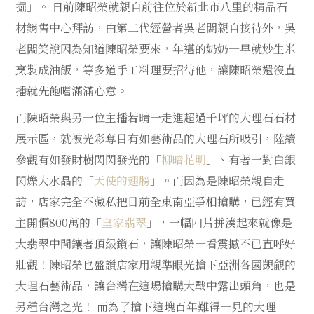
掘」。 日前陳昭榮就親自前往位於新北市八里的精品石
材銷售中心拜訪，由第二代經營者吳老闆親自接待外，吳
老闆笑說因為知道陳昭榮要來，年邁的奶奶一早就炒生米
烹製成油飯，等多道手工料理要招待他，讓陳昭榮還沒直
播就先飽嚐滿滿心意。
而陳昭榮與另一位主播若晴一走進超過千坪的大理石石材
展示區，就被光彩奪目有如藝術品的大理石所吸引，陸續
參觀有如發財樹閃閃發光的「
柳暗花明
」、有著一對白銀
閃爍大水晶的「
天使的翅膀
」。而因為是陳昭榮親自走
訪，店家完全不藏私把目前全東南亞爭相搶購，已經有買
主開價800萬的「
皇家翡翠
」，一幅四片拼湊起來就像是
大翡翠中間鑲著頂級鑽石，讓陳昭榮一看震撼不已直呼好
壯觀！陳昭榮也盛讚店家用親準眼光搶下亞洲各國覬覦的
大理石藝術品，讓台灣在這場搶購大戰中露出頭角，也是
另種台灣之光！ 而為了搶下這塊百年難得一見的大理