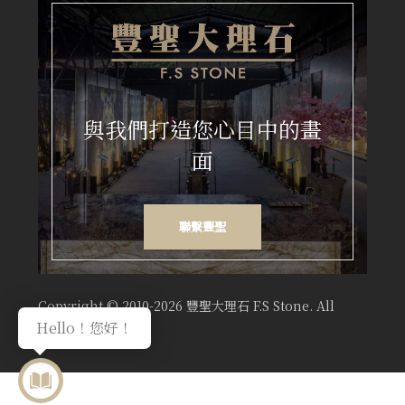
與我們打造您心目中的畫
面
聯繫豐聖
Copyright © 2010-2026 豐聖大理石 F.S Stone. All
Hello！您好！
｜ Design by
頑德士科技
Rights Reserved.
使用條款
|
隱私政策