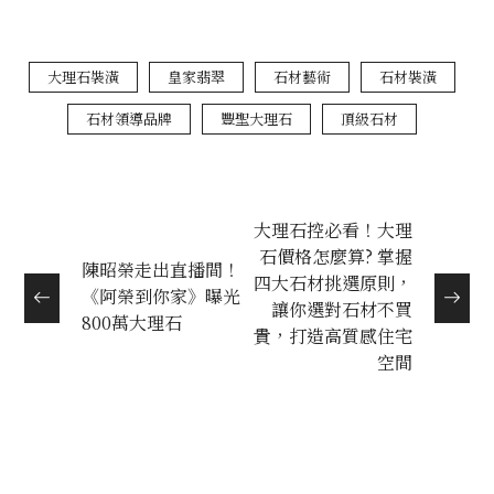
大理石裝潢
皇家翡翠
石材藝術
石材裝潢
石材領導品牌
豐聖大理石
頂級石材
大理石控必看！大理
石價格怎麼算? 掌握
陳昭榮走出直播間！
四大石材挑選原則，
《阿榮到你家》曝光
讓你選對石材不買
800萬大理石
貴，打造高質感住宅
空間