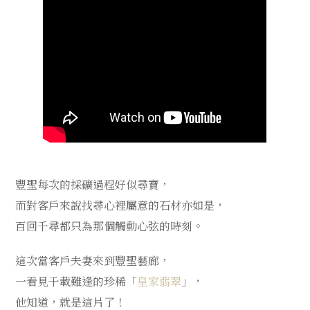
豐聖每次的採礦過程好似尋寶，
而對客戶來說找尋心裡屬意的石材亦如是，
百回千尋都只為那個觸動心弦的時刻。
這次當客戶夫妻來到豐聖藝廊，
一看見千載難逢的珍稀「
皇家翡翠
」，
他知道，就是這片了！