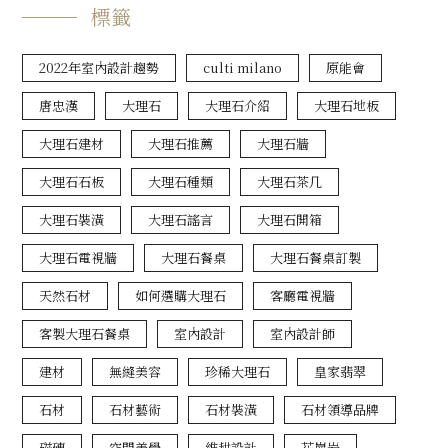
標籤
2022年室內設計趨勢
culti milano
原能會
唐忠漢
大理石
大理石介紹
大理石地板
大理石建材
大理石推薦
大理石牆
大理石石板
大理石種類
大理石茶几
大理石裝潢
大理石謠言
大理石開箱
大理石電視牆
大理石餐桌
大理石餐桌訂製
天然石材
如何選購大理石
客廳電視牆
客製大理石餐桌
室內設計
室內設計師
建材
無縫美容
珍稀大理石
皇家翡翠
石材
石材藝術
石材裝潢
石材領導品牌
磁磚
空間美學
維耕設計
花崗岩