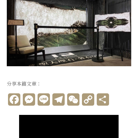
分享本篇文章：
Facebook
Messenger
Line
Telegram
WeChat
Copy
分
Link
享