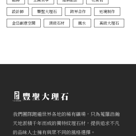
設計師
豐聖大理石
跨界合作
近境制作
金岱創意空間
頂級石材
風水
高級大理石
我們團隊跑遍世界各地的稀有礦場，只為蒐羅浩瀚
天地淤積千年而成的獨特紋理石材，提供追求不凡
的品味人士擁有與眾不同的風格選擇。