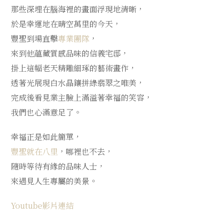
那些深埋在腦海裡的畫面浮現地清晰，
於是幸運地在晴空萬里的今天，
豐聖到場直擊
專業團隊
，
來到他蘊藏質感品味的信義宅邸，
掛上這幅老天精雕細琢的藝術畫作，
透著光展現白水晶鑲拼綠翡翠之唯美，
完成後看見業主臉上滿溢著幸福的笑容，
我們也心滿意足了。
幸福正是如此簡單，
豐聖就在八里
，哪裡也不去，
隨時等待有緣的品味人士，
來遇見人生專屬的美景。
Youtube影片連結