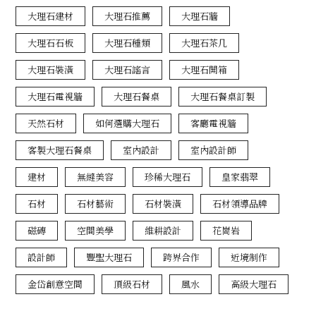
大理石建材
大理石推薦
大理石牆
大理石石板
大理石種類
大理石茶几
大理石裝潢
大理石謠言
大理石開箱
大理石電視牆
大理石餐桌
大理石餐桌訂製
天然石材
如何選購大理石
客廳電視牆
客製大理石餐桌
室內設計
室內設計師
建材
無縫美容
珍稀大理石
皇家翡翠
石材
石材藝術
石材裝潢
石材領導品牌
磁磚
空間美學
維耕設計
花崗岩
設計師
豐聖大理石
跨界合作
近境制作
金岱創意空間
頂級石材
風水
高級大理石