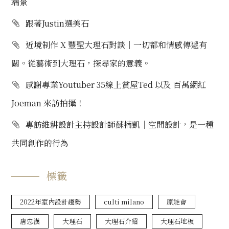
端景
跟著Justin選美石
近境制作 X 豐聖大理石對談｜一切都和情感傳遞有
關。從藝術到大理石，探尋家的意義。
感謝專業Youtuber 35線上賞屋Ted 以及 百萬網紅
Joeman 來訪拍攝！
專訪維耕設計主持設計師蘇楠凱｜空間設計，是一種
共同創作的行為
標籤
2022年室內設計趨勢
culti milano
原能會
唐忠漢
大理石
大理石介紹
大理石地板