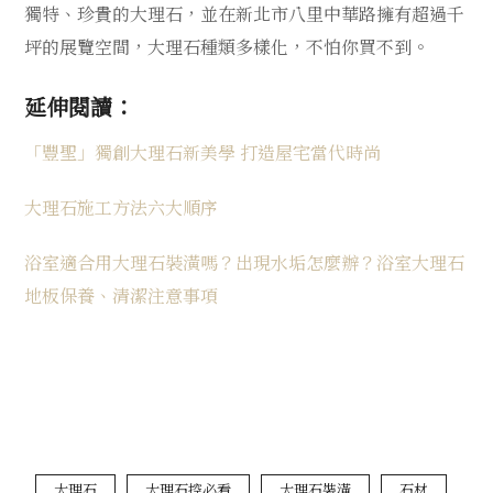
獨特、珍貴的大理石，並在新北市八里中華路擁有超過千
坪的展覽空間，大理石種類多樣化，不怕你買不到。
延伸閱讀：
「豐聖」獨創大理石新美學 打造屋宅當代時尚
大理石施工方法六大順序
浴室適合用大理石裝潢嗎？出現水垢怎麼辦？浴室大理石
地板保養、清潔注意事項
大理石
大理石控必看
大理石裝潢
石材